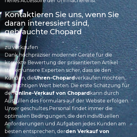
helles Accessoire der Uhrmacherei ist
Kontaktieren Sie uns, wenn Sie
daran interessiert sind,
gebrauchte Chopard
zu verkaufen
Dank hochpräziser moderner Geräte für die
korrekte Bewertung der präsentierten Artikel
stellen unsere Experten sicher, dass sie den
Kunden, die
Uhren-Chopard
verkaufen möchten,
den richtigen Wert bieten. Die erste Schätzung für
den
Online-Verkauf von Chopard
kann durch
Ausfüllen des Formulars auf der Website erfolgen.
Unser geschultes Personal findet immer die
optimalen Bedingungen, die den individuellen
Anforderungen und Aufgaben jedes Kunden am
besten entsprechen, der
den Verkauf von