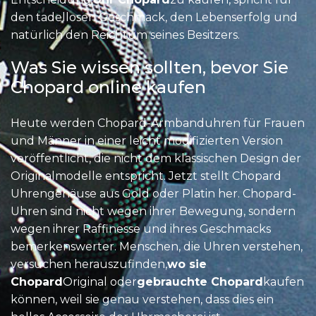
den tadellosen Geschmack, den Lebenserfolg und
natürlich den Reichtum seines Besitzers.
Was Sie wissen sollten, bevor Sie
Chopard online kaufen
Heute werden Chopard-Armbanduhren für Frauen
und Männer in einer leicht modifizierten Version
veröffentlicht, die nicht dem klassischen Design der
Originalmodelle entspricht. Jetzt stellt Chopard
Uhrengehäuse aus Gold oder Platin her. Chopard-
Uhren sind nicht wegen ihrer Bewegung, sondern
wegen ihrer Raffinesse und ihres Geschmacks
bemerkenswerter. Menschen, die Uhren verstehen,
versuchen herauszufinden,
wo sie
Chopard
Original oder
gebrauchte Chopard
kaufen
können, weil sie genau verstehen, dass dies ein