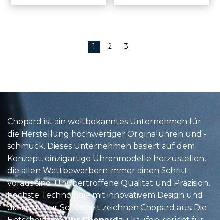
1
2
3
Chopard ist ein weltbekanntes Unternehmen für
die Herstellung hochwertiger Originaluhren und -
schmuck. Dieses Unternehmen basiert auf dem
Konzept, einzigartige Uhrenmodelle herzustellen,
die allen Wettbewerbern immer einen Schritt
voraus sind. Unübertroffene Qualität und Präzision,
höchste Technologie mit innovativem Design und
die Liebe zur Schönheit zeichnen Chopard aus. Die
Entscheidung,
Uhr Chopard
zu kaufen, spricht für