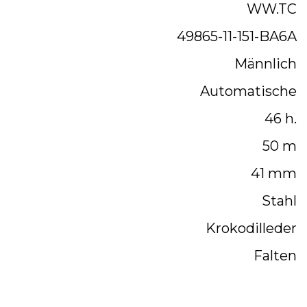
WW.TC
49865-11-151-BA6A
Männlich
Automatische
46 h.
50 m
41 mm
Stahl
Krokodilleder
Falten