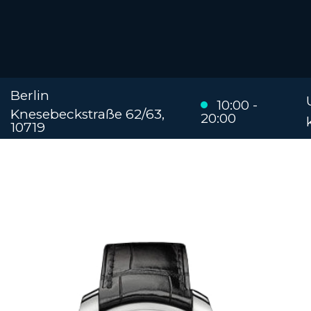
Berlin
10:00 -
Knesebeckstraße 62/63,
20:00
10719