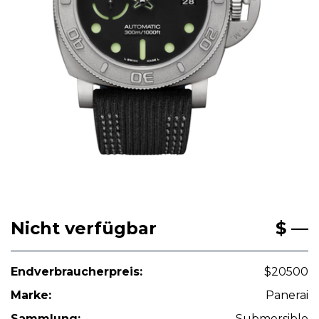
Nicht verfügbar
$ —
Endverbraucherpreis:
$20500
Marke:
Panerai
Sammlung:
Submersible