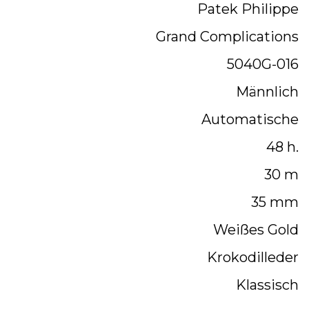
Patek Philippe
Grand Complications
5040G-016
Männlich
Automatische
48 h.
30 m
35 mm
Weißes Gold
Krokodilleder
Klassisch